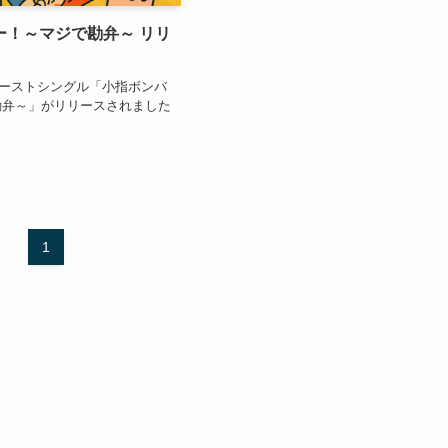
ー！～マジで勘弁～ リリ
5 ファーストシングル「小指ボンバ
勘弁～」がリリースされました
1